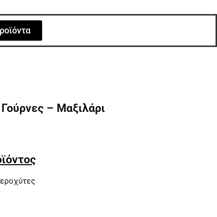
ροϊόντα
Γούρνες – Μαξιλάρι
οϊόντος
εροχύτες